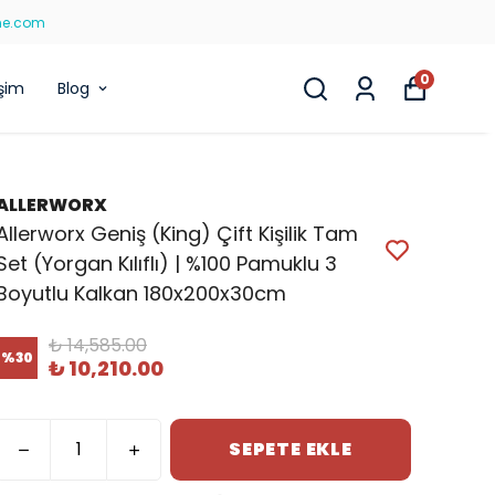
ne.com
0
işim
Blog
ALLERWORX
Allerworx Geniş (King) Çift Kişilik Tam
Set (Yorgan Kılıflı) | %100 Pamuklu 3
Boyutlu Kalkan 180x200x30cm
₺ 14,585.00
%
30
₺ 10,210.00
SEPETE EKLE