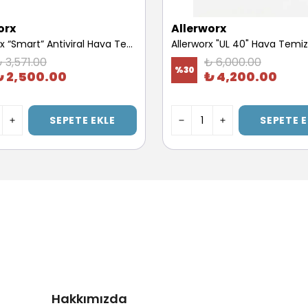
orx
Allerworx
AllerWorx “Smart” Antiviral Hava Temizleme Cihazı “Yedek Filtre” (20m2)
 3,571.00
₺ 6,000.00
%
30
₺ 2,500.00
₺ 4,200.00
SEPETE EKLE
SEPETE E
Hakkımızda