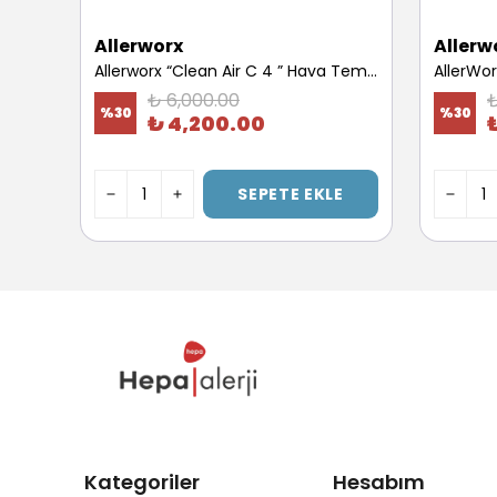
Allerworx
Allerw
Allerworx Geniş Tek Kişilik Yatak ve Yastık Kılıfı Seti | %100 Pamuklu, Fermuarlı Tulum Kılıf 120x200x30cm
Allerworx “Clean Air C 4 ” Hava Temizleme Cihazı “Yedek Filtre” (40m2)
₺ 6,000.00
₺
%
30
%
30
₺ 4,200.00
E
SEPETE EKLE
Kategoriler
Hesabım