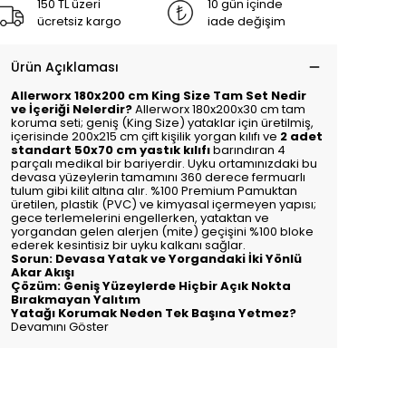
150 TL üzeri
10 gün içinde
ücretsiz kargo
iade değişim
Ürün Açıklaması
Allerworx 180x200 cm King Size Tam Set Nedir
ve İçeriği Nelerdir?
Allerworx 180x200x30 cm tam
koruma seti; geniş (King Size) yataklar için üretilmiş,
içerisinde 200x215 cm çift kişilik yorgan kılıfı ve
2 adet
standart 50x70 cm yastık kılıfı
barındıran 4
parçalı medikal bir bariyerdir. Uyku ortamınızdaki bu
devasa yüzeylerin tamamını 360 derece fermuarlı
tulum gibi kilit altına alır. %100 Premium Pamuktan
üretilen, plastik (PVC) ve kimyasal içermeyen yapısı;
gece terlemelerini engellerken, yataktan ve
yorgandan gelen alerjen (mite) geçişini %100 bloke
ederek kesintisiz bir uyku kalkanı sağlar.
Sorun: Devasa Yatak ve Yorgandaki İki Yönlü
Akar Akışı
Çözüm: Geniş Yüzeylerde Hiçbir Açık Nokta
Bırakmayan Yalıtım
Yatağı Korumak Neden Tek Başına Yetmez?
Devamını Göster