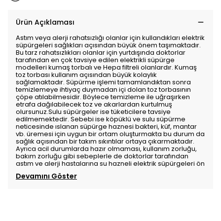
Ürün Açıklaması
Astım veya alerji rahatsızlığı olanlar için kullandıkları elektrik
süpürgeleri sağlıkları açısından büyük önem taşımaktadır.
Bu tarz rahatsızlıkları olanlar için yurtdışında doktorlar
tarafından en çok tavsiye edilen elektrikli süpürge
modelleri kumaş torbalı ve Hepa filtreli olanlardır. Kumaş
toz torbası kullanım açısından büyük kolaylık
sağlamaktadır. Süpürme işlemi tamamlandıktan sonra
temizlemeye ihtiyaç duymadan içi dolan toz torbasının
çöpe atılabilmesidir. Böylece temizleme ile uğraşırken
etrafa dağılabilecek toz ve akarlardan kurtulmuş
olursunuz.Sulu süpürgeler ise tüketicilere tavsiye
edilmemektedir. Sebebi ise köpüklü ve sulu süpürme
neticesinde ıslanan süpürge haznesi bakteri, küf, mantar
vb. üremesi için uygun bir ortam oluşturmakta bu durum da
sağlık açısından bir takım sıkıntılar ortaya çıkarmaktadır.
Ayrıca acil durumlarda hazır olmaması, kullanım zorluğu,
bakım zorluğu gibi sebeplerle de doktorlar tarafından
astım ve alerji hastalarına su hazneli elektrik süpürgeleri ön
Devamını Göster