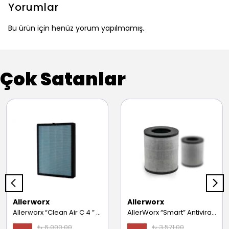
Yorumlar
Bu ürün için henüz yorum yapılmamış.
Çok Satanlar
Allerworx
Allerworx
Allerworx “Clean Air C 4 ” Hava Temizleme Cihazı “Yedek Filtre” (40m2)
AllerWorx “Smart” Antiviral Hava Temizleme Cihazı “Yedek Filtre” (20m2)
₺ 6,000.00
₺ 3,571.00